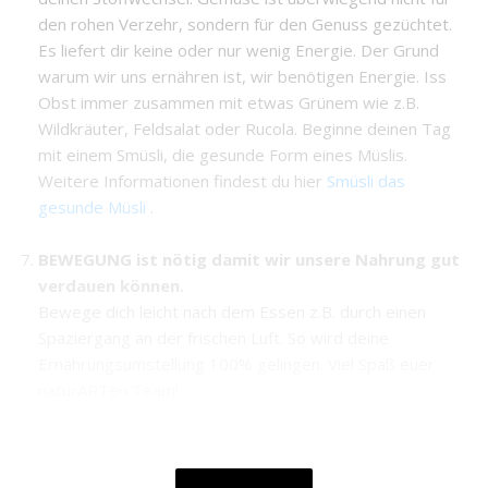
den rohen Verzehr, sondern für den Genuss gezüchtet.
Es liefert dir keine oder nur wenig Energie. Der Grund
warum wir uns ernähren ist, wir benötigen Energie. Iss
Obst immer zusammen mit etwas Grünem wie z.B.
Wildkräuter, Feldsalat oder Rucola. Beginne deinen Tag
mit einem Smüsli, die gesunde Form eines Müslis.
Weitere Informationen findest du hier
Smüsli das
gesunde Müsli
.
BEWEGUNG ist nötig damit wir unsere Nahrung gut
verdauen können.
Bewege dich leicht nach dem Essen z.B. durch einen
Spaziergang an der frischen Luft. So wird deine
Ernährungsumstellung 100% gelingen. Viel Spaß euer
naturARTen Team!