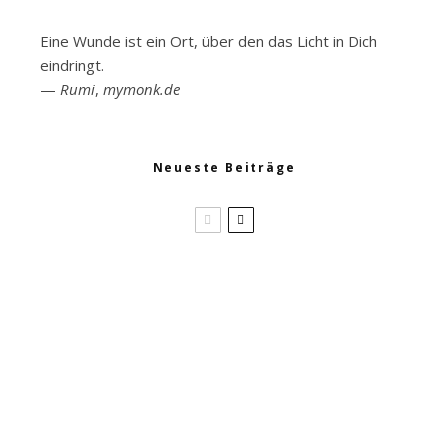
Eine Wunde ist ein Ort, über den das Licht in Dich
eindringt.
—
Rumi
,
mymonk.de
Neueste Beiträge
Brokkoli Wildkräuter Salat
Omas Wildkräuter Kartoffelsalat