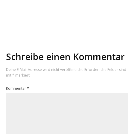
7 Tipps zum Wildkräuter sammeln
7 Tipps
Warum gerade 7 Tipps?
Schreibe einen Kommentar
Deine E-Mail-Adresse wird nicht veröffentlicht.
Erforderliche Felder sind
mit
*
markiert
Kommentar
*