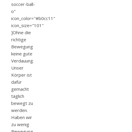
soccer-ball-
o"
icon_color="#b0cc11"
icon_size="101"
]Ohne die
richtige
Bewegung
keine gute
Verdauung.
Unser
Körper ist
dafür
gemacht
täglich
bewegt zu
werden.
Haben wir
zu wenig
Bewegung