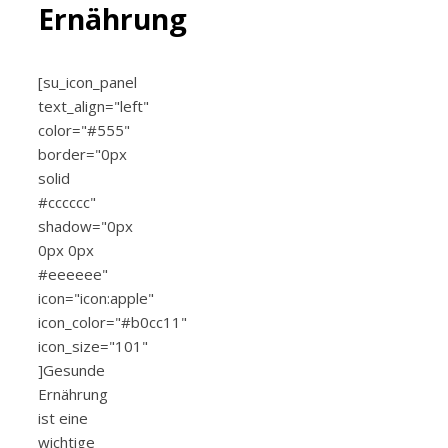
Ernährung
[su_icon_panel
text_align="left"
color="#555"
border="0px
solid
#cccccc"
shadow="0px
0px 0px
#eeeeee"
icon="icon:apple"
icon_color="#b0cc11"
icon_size="101"
]Gesunde
Ernährung
ist eine
wichtige