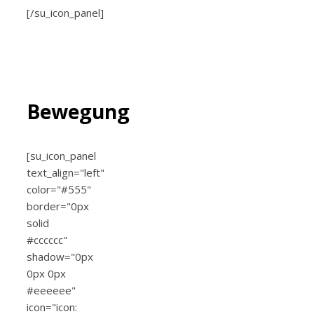
[/su_icon_panel]
Bewegung
[su_icon_panel
text_align="left"
color="#555"
border="0px
solid
#cccccc"
shadow="0px
0px 0px
#eeeeee"
icon="icon: