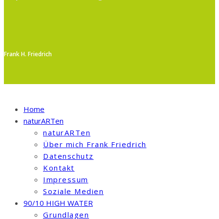
Frank H. Friedrich
Home
naturARTen
naturARTen
Über mich Frank Friedrich
Datenschutz
Kontakt
Impressum
Soziale Medien
90/10 HIGH WATER
Grundlagen