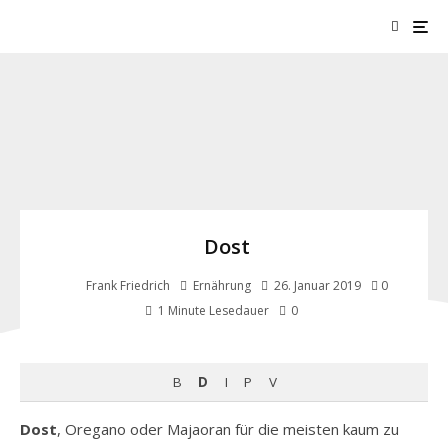
Dost
Frank Friedrich
Ernährung
26. Januar 2019
0
0
1 Minute Lesedauer
B
D
I
P
V
Dost
, Oregano oder Majaoran für die meisten kaum zu