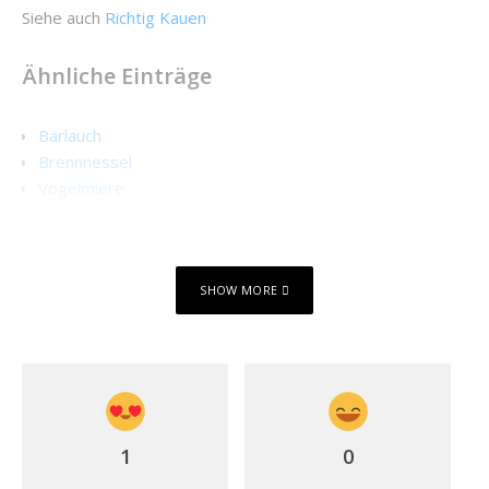
Siehe auch
Richtig Kauen
Ähnliche Einträge
Bärlauch
Brennnessel
Vogelmiere
SHOW MORE
1
0