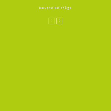
Neuste Beiträge
Sprossen Magic 13
Gerste Sprossen
Sprossen Magic 13
Bockshornklee Sprossen
Wildkräuter Magic 13
Oregano – Echter Dost
Ernährung
Sprossen Schnelleinstieg