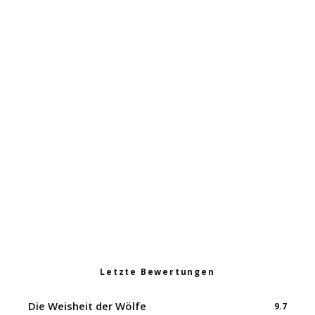
Omas Wildkräuter Kartoffelsalat
Dinkel-Spinat Wildkräuterpfanne
Curry aus Kichererbsen
Letzte Bewertungen
Die Weisheit der Wölfe
9.7