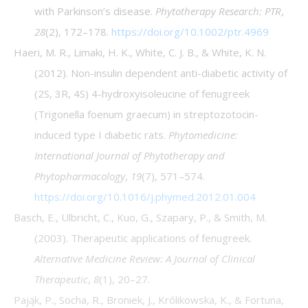
with Parkinson’s disease.
Phytotherapy Research: PTR
,
28
(2), 172–178.
https://doi.org/10.1002/ptr.4969
Haeri, M. R., Limaki, H. K., White, C. J. B., & White, K. N.
(2012). Non-insulin dependent anti-diabetic activity of
(2S, 3R, 4S) 4-hydroxyisoleucine of fenugreek
(Trigonella foenum graecum) in streptozotocin-
induced type I diabetic rats.
Phytomedicine:
International Journal of Phytotherapy and
Phytopharmacology
,
19
(7), 571–574.
https://doi.org/10.1016/j.phymed.2012.01.004
Basch, E., Ulbricht, C., Kuo, G., Szapary, P., & Smith, M.
(2003). Therapeutic applications of fenugreek.
Alternative Medicine Review: A Journal of Clinical
Therapeutic
,
8
(1), 20–27.
Pająk, P., Socha, R., Broniek, J., Królikowska, K., & Fortuna,