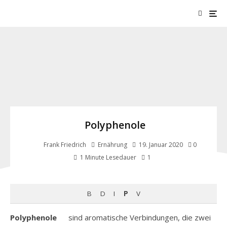
Polyphenole
Frank Friedrich
Ernährung
19. Januar 2020
0
1
1 Minute Lesedauer
enzyklopädie
B
D
I
P
V
Polyphenole
sind aromatische Verbindungen, die zwei