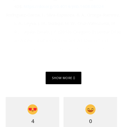
438.
https://doi.org/10.4014/jmb.1608.08024
Rodriguez-Garcia, I., Silva-Espinoza, B. A., Ortega-Ramirez,
L. A., Leyva, J. M., Siddiqui, M. W., Cruz-Valenzuela, M.
R., … Ayala-Zavala, J. F. (2016). Oregano Essential Oil as
an Antimicrobial and Antioxidant Additive in Food
Products.
Critical Reviews in Food Science and Nutrition
,
56
(10), 1717–1727.
https://doi.org/10.1080/10408398.2013.800832
Pleschka S. (n.d.). Testing of the antiviral activity of
SHOW MORE
ANGOCIN® Anti-Infekt-N mixture on influenza virus
A/Hamburg/01/09 (H1N1v) replication on MDCK-II-
cells and A549-cells via Focus-and HA-Assay;
Anne Schüller. (2017).
Untersuchungen zur antibakteriellen
Wirkung eines senfölhaltigen Pflanzenpräparates
4
0
(Angocin® Anti-Infekt N) auf mundpathogene Keime
.