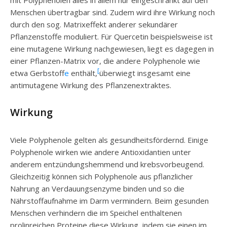
mit Polyphenolen alles in allem nur eingeschränkt auf den
Menschen übertragbar sind. Zudem wird ihre Wirkung noch
durch den sog. Matrixeffekt anderer sekundärer
Pflanzenstoffe moduliert. Für Quercetin beispielsweise ist
eine mutagene Wirkung nachgewiesen,
liegt es dagegen in
einer Pflanzen-Matrix vor, die andere Polyphenole wie
[
etwa Gerbstoff
e
enthält,
überwiegt insgesamt eine
antimutagene Wirkung des Pflanzenextraktes.
Wirkung
Viele Polyphenole gelten als gesundheitsfördernd. Einige
Polyphenole wirken wie andere Antioxidantien unter
anderem entzündungshemmend und krebsvorbeugend.
Gleichzeitig können sich Polyphenole aus pflanzlicher
Nahrung an Verdauungsenzyme binden und so die
Nährstoffaufnahme im Darm vermindern. Beim gesunden
Menschen verhindern die im Speichel enthaltenen
prolinreichen Proteine diese Wirkung, indem sie einen im