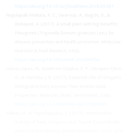
https://doi.org/10.1016/j.foodchem.2018.09.081
Nagulapalli Venkata, K. C., Swaroop, A., Bagchi, D., &
Bishayee, A. (2017). A small plant with big benefits:
Fenugreek (Trigonella foenum-graecum Linn.) for
disease prevention and health promotion.
Molecular
Nutrition & Food Research
,
61
(6).
https://doi.org/10.1002/mnfr.201600950
Leyva-López, N., Gutiérrez-Grijalva, E. P., Vazquez-Olivo,
G., & Heredia, J. B. (2017). Essential Oils of Oregano:
Biological Activity beyond Their Antimicrobial
Properties.
Molecules (Basel, Switzerland)
,
22
(6).
https://doi.org/10.3390/molecules22060989
Sakkas, H., & Papadopoulou, C. (2017). Antimicrobial
Activity of Basil, Oregano, and Thyme Essential Oils.
Journal of Microbiology and Biotechnology
,
27
(3), 429–