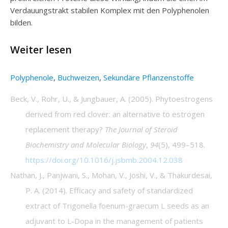
Verdauungstrakt stabilen Komplex mit den Polyphenolen
bilden.
Weiter lesen
Polyphenole
,
Buchweizen
,
Sekundäre Pflanzenstoffe
Beck, V., Rohr, U., & Jungbauer, A. (2005). Phytoestrogens
derived from red clover: an alternative to estrogen
replacement therapy?
The Journal of Steroid
Biochemistry and Molecular Biology
,
94
(5), 499–518.
https://doi.org/10.1016/j.jsbmb.2004.12.038
Nathan, J., Panjwani, S., Mohan, V., Joshi, V., & Thakurdesai,
P. A. (2014). Efficacy and safety of standardized
extract of Trigonella foenum-graecum L seeds as an
adjuvant to L-Dopa in the management of patients