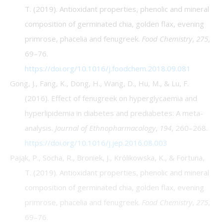
T. (2019). Antioxidant properties, phenolic and mineral
composition of germinated chia, golden flax, evening
primrose, phacelia and fenugreek.
Food Chemistry
,
275
,
69–76.
https://doi.org/10.1016/j.foodchem.2018.09.081
Gong, J., Fang, K., Dong, H., Wang, D., Hu, M., & Lu, F.
(2016). Effect of fenugreek on hyperglycaemia and
hyperlipidemia in diabetes and prediabetes: A meta-
analysis.
Journal of Ethnopharmacology
,
194
, 260–268.
https://doi.org/10.1016/j.jep.2016.08.003
Pająk, P., Socha, R., Broniek, J., Królikowska, K., & Fortuna,
T. (2019). Antioxidant properties, phenolic and mineral
composition of germinated chia, golden flax, evening
primrose, phacelia and fenugreek.
Food Chemistry
,
275
,
69–76.