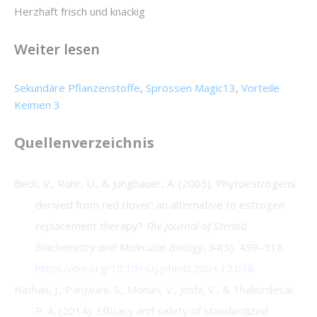
Herzhaft frisch und knackig
Weiter lesen
Sekundäre Pflanzenstoffe
,
Sprossen Magic13
,
Vorteile
Keimen 3
Quellenverzeichnis
Beck, V., Rohr, U., & Jungbauer, A. (2005). Phytoestrogens
derived from red clover: an alternative to estrogen
replacement therapy?
The Journal of Steroid
Biochemistry and Molecular Biology
,
94
(5), 499–518.
https://doi.org/10.1016/j.jsbmb.2004.12.038
Nathan, J., Panjwani, S., Mohan, V., Joshi, V., & Thakurdesai,
P. A. (2014). Efficacy and safety of standardized