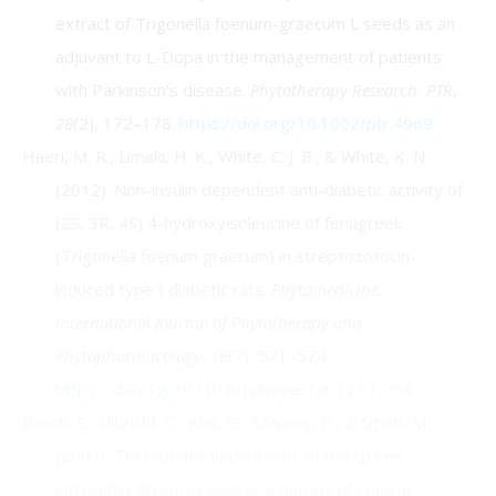
extract of Trigonella foenum-graecum L seeds as an
adjuvant to L-Dopa in the management of patients
with Parkinson’s disease.
Phytotherapy Research: PTR
,
28
(2), 172–178.
https://doi.org/10.1002/ptr.4969
Haeri, M. R., Limaki, H. K., White, C. J. B., & White, K. N.
(2012). Non-insulin dependent anti-diabetic activity of
(2S, 3R, 4S) 4-hydroxyisoleucine of fenugreek
(Trigonella foenum graecum) in streptozotocin-
induced type I diabetic rats.
Phytomedicine:
International Journal of Phytotherapy and
Phytopharmacology
,
19
(7), 571–574.
https://doi.org/10.1016/j.phymed.2012.01.004
Basch, E., Ulbricht, C., Kuo, G., Szapary, P., & Smith, M.
(2003). Therapeutic applications of fenugreek.
Alternative Medicine Review: A Journal of Clinical