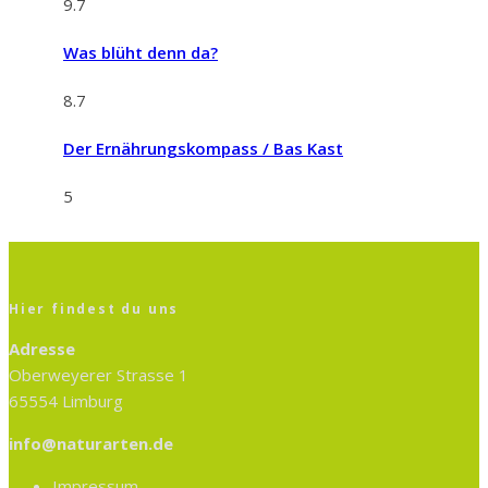
9.7
Was blüht denn da?
8.7
Der Ernährungskompass / Bas Kast
5
Hier findest du uns
Adresse
Oberweyerer Strasse 1
65554 Limburg
info@naturarten.de
Impressum