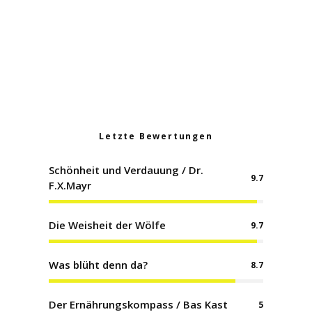
Wildkräuterpfanne
Curry aus Kichererbsen
Letzte Bewertungen
Schönheit und Verdauung / Dr.
9.7
F.X.Mayr
Die Weisheit der Wölfe
9.7
Was blüht denn da?
8.7
Der Ernährungskompass / Bas Kast
5