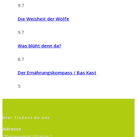
9.7
Die Weisheit der Wölfe
9.7
Was blüht denn da?
8.7
Der Ernährungskompass / Bas Kast
5
Hier findest du uns
Adresse
Oberweyerer Strasse 1