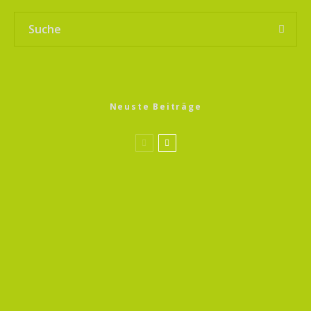
Neuste Beiträge
Sprossen Magic 13
Gerste Sprossen
Sprossen Magic 13
Bockshornklee Sprossen
Wildkräuter Magic 13