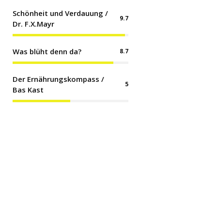
Schönheit und Verdauung /
9.7
Dr. F.X.Mayr
Was blüht denn da?
8.7
Der Ernährungskompass /
5
Bas Kast