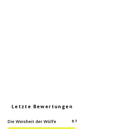
Omas
Wildkräuter
Kartoffelsalat
Dinkel-Spinat
Wildkräuterpfanne
Curry aus
Kichererbsen
Letzte Bewertungen
Die Weisheit der Wölfe
9.7