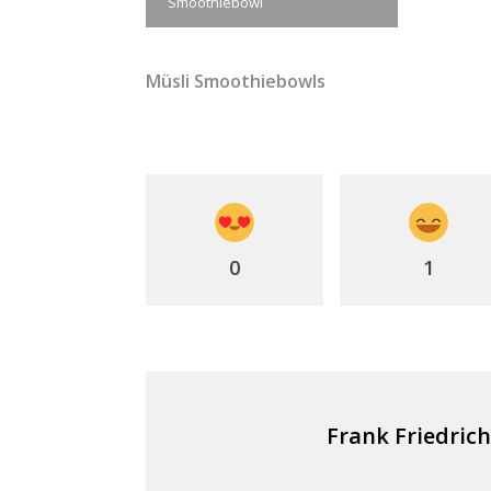
Smoothiebowl
Müsli Smoothiebowls
0
1
Frank Friedrich