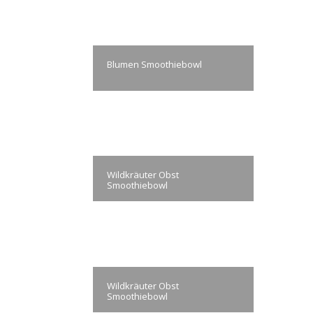
Blumen Smoothiebowl
Wildkräuter Obst
Smoothiebowl
Wildkräuter Obst
Smoothiebowl