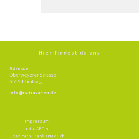
Hier findest du uns
Adresse
Oberweyerer Strasse 1
65554 Limburg
info@naturarten.de
Impressum
naturARTen
Über mich Frank Friedrich