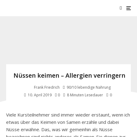
Nüssen keimen – Allergien verringern
Frank Friedrich
90/10 lebendige Nahrung
0
10. April 2019
0
8 Minuten Lesedauer
nuesse-keimen-aktivieren
Viele Kursteilnehmer sind immer wieder erstaunt, wenn ich
etwas über das Keimen von Samen erzähle und dabei
Nüsse erwähne. Das, was wir gemeinhin als Nüsse
bezeichnen sind nichts anderes als Samen. Sie dienen zur