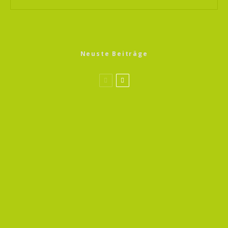
Neuste Beiträge
Sprossen Magic 13
Gerste Sprossen
Sprossen Magic 13
Bockshornklee Sprossen
Wildkräuter Magic 13
Oregano – Echter Dost