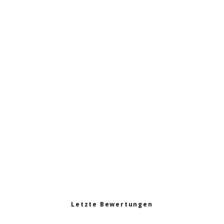
Brokkoli Wildkräuter
Salat
Omas Wildkräuter
Kartoffelsalat
Dinkel-Spinat
Wildkräuterpfanne
Curry aus Kichererbsen
Letzte Bewertungen