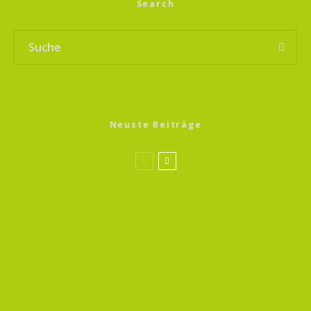
Search
Neuste Beiträge
Sprossen Magic 13
Gerste Sprossen
Sprossen Magic 13
Bockshornklee Sprossen