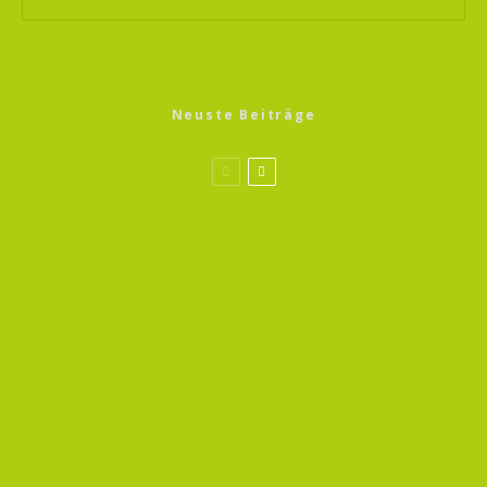
Neuste Beiträge
Sprossen Magic 13
Gerste Sprossen
Sprossen Magic 13
Bockshornklee Sprossen
Wildkräuter Magic 13
Oregano – Echter Dost