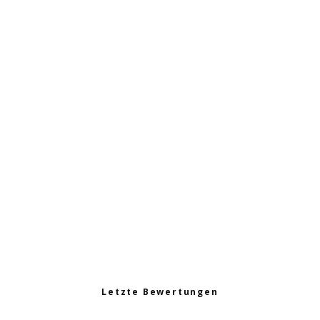
Brokkoli Wildkräuter
Salat
Omas Wildkräuter
Kartoffelsalat
Dinkel-Spinat
Wildkräuterpfanne
Curry aus Kichererbsen
Letzte Bewertungen