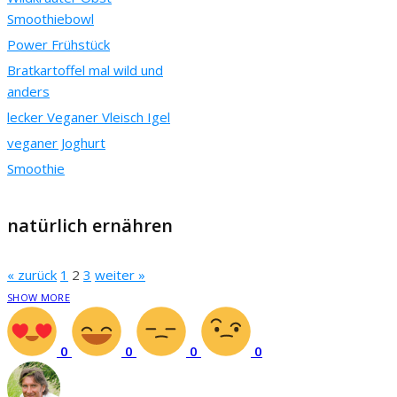
Smoothiebowl
Power Frühstück
Bratkartoffel mal wild und
anders
lecker Veganer Vleisch Igel
veganer Joghurt
Smoothie
natürlich ernähren
« zurück
1
2
3
weiter »
SHOW MORE
0
0
0
0